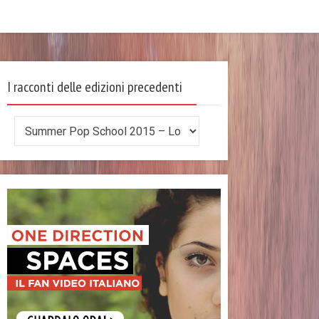
I racconti delle edizioni precedenti
I
racconti
delle
edizioni
precedenti