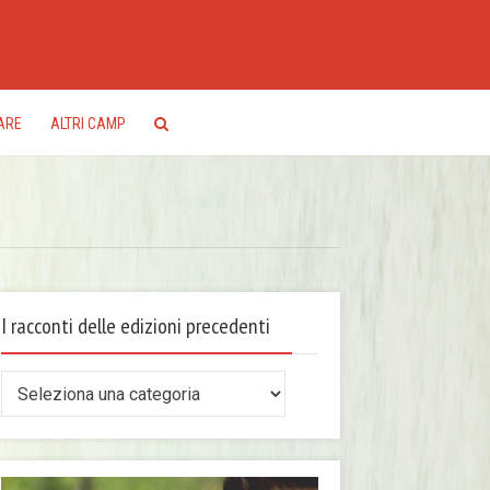
ARE
ALTRI CAMP
I racconti delle edizioni precedenti
conti
le
zioni
ecedenti