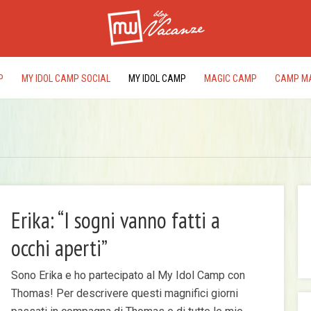
P
MY IDOL CAMP SOCIAL
MY IDOL CAMP
MAGIC CAMP
CAMP M
Erika: “I sogni vanno fatti a
occhi aperti”
I
rac
Sono Erika e ho partecipato al My Idol Camp con
del
Thomas! Per descrivere questi magnifici giorni
edi
pr