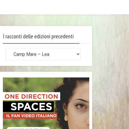
I racconti delle edizioni precedenti
I
racconti
delle
edizioni
precedenti