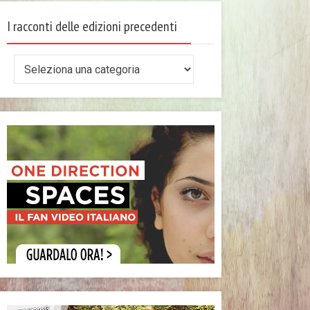
I racconti delle edizioni precedenti
I
racconti
delle
edizioni
precedenti