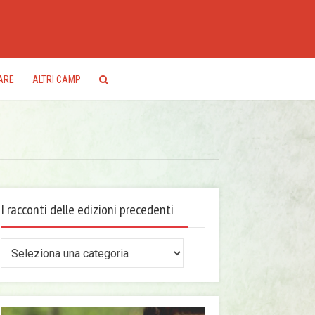
ARE
ALTRI CAMP
I racconti delle edizioni precedenti
conti
le
zioni
ecedenti