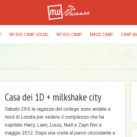
P
MY IDOL CAMP SOCIAL
MY IDOL CAMP
MAGIC CAMP
CAMP M
Casa dei 1D + milkshake city
I
Sabato 29.6 le ragazze del college sono andate a
rac
nord di Londra per vedere il complesso che ha
del
ospitato Harry, Liam, Louis, Niall e Zayn fino a
edi
maggio 2012. Dopo una visita al parco circostante e
pr