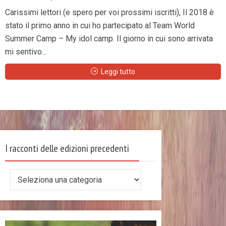
Carissimi lettori (e spero per voi prossimi iscritti), Il 2018 è
stato il primo anno in cui ho partecipato al Team World
Summer Camp – My idol camp. Il giorno in cui sono arrivata
mi sentivo...
Leggi tutto
I racconti delle edizioni precedenti
I
racconti
delle
edizioni
precedenti