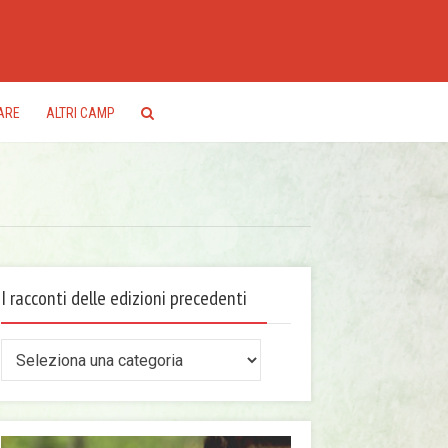
ARE
ALTRI CAMP
I racconti delle edizioni precedenti
conti
le
zioni
ecedenti