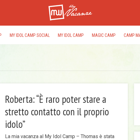
P
MY IDOL CAMP SOCIAL
MY IDOL CAMP
MAGIC CAMP
CAMP M
Roberta: “È raro poter stare a
stretto contatto con il proprio
I
rac
idolo”
del
edi
La mia vacanza al My Idol Camp – Thomas è stata
pr