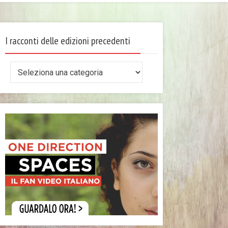
I racconti delle edizioni precedenti
I
racconti
delle
edizioni
precedenti