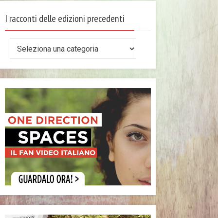
I racconti delle edizioni precedenti
I
racconti
delle
edizioni
precedenti