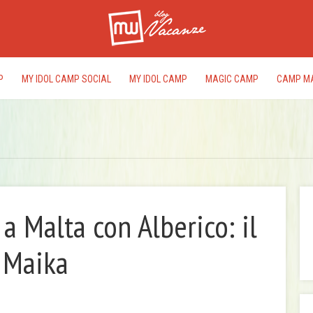
P
MY IDOL CAMP SOCIAL
MY IDOL CAMP
MAGIC CAMP
CAMP M
a Malta con Alberico: il
I
 Maika
rac
del
edi
pr