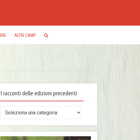
ARE
ALTRI CAMP
I racconti delle edizioni precedenti
conti
le
zioni
ecedenti