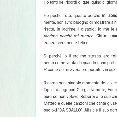
Ho tanti bei ricordi di quei quindici gior
Ho poche foto, questo perché
mi sono
mente, non avrò bisogno di mostrare a nes
risate, le lacrime, i disagio.. io me l
lacrima perché mi manca.
Chi mi man
essere veramente felice.
Si perché io li ero me stessa, ero feli
sento come vuota da quando sono partit
E’ come se mi avessero portato via qual
Ricordo ogni singolo momento della va
Tipo i disagi con Giorgia la notte, Edoa
pure se non volevo, Roberta e le sue chi
Matteo e quelle canzoni che canta giust
suo oki “DA SBALLO”, Alisia e il suo do