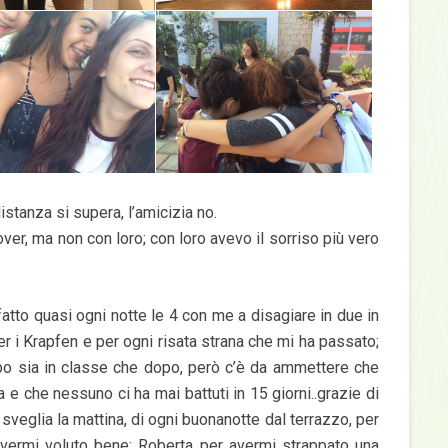
stanza si supera, l’amicizia no.
er, ma non con loro; con loro avevo il sorriso più vero
fatto quasi ogni notte le 4 con me a disagiare in due in
per i Krapfen e per ogni risata strana che mi ha passato;
po sia in classe che dopo, però c’è da ammettere che
 e che nessuno ci ha mai battuti in 15 giorni..grazie di
i sveglia la mattina, di ogni buonanotte dal terrazzo, per
avermi voluto bene; Roberta per avermi strappato una