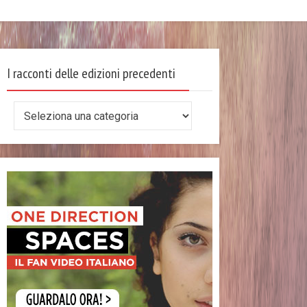
I racconti delle edizioni precedenti
I
racconti
delle
edizioni
precedenti