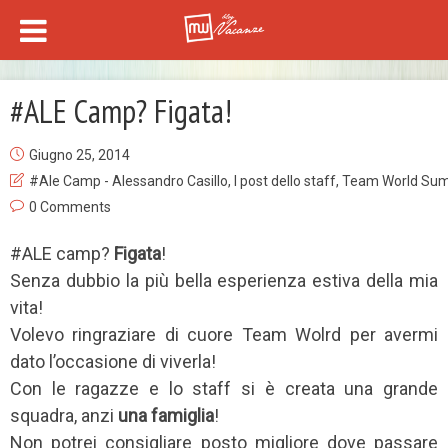
#ALE Camp? Figata!
Giugno 25, 2014
#Ale Camp - Alessandro Casillo
,
I post dello staff
,
Team World Su
0 Comments
#ALE camp?
Figata
!
Senza dubbio la più bella esperienza estiva della mia
vita!
Volevo ringraziare di cuore Team Wolrd per avermi
dato l’occasione di viverla!
Con le ragazze e lo staff si è creata una grande
squadra, anzi
una famiglia
!
Non potrei consigliare posto migliore dove passare