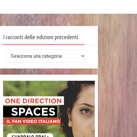
I racconti delle edizioni precedenti
I
racconti
delle
edizioni
precedenti