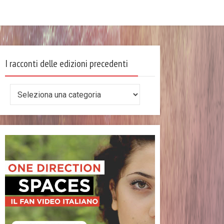
I racconti delle edizioni precedenti
I
racconti
delle
edizioni
precedenti