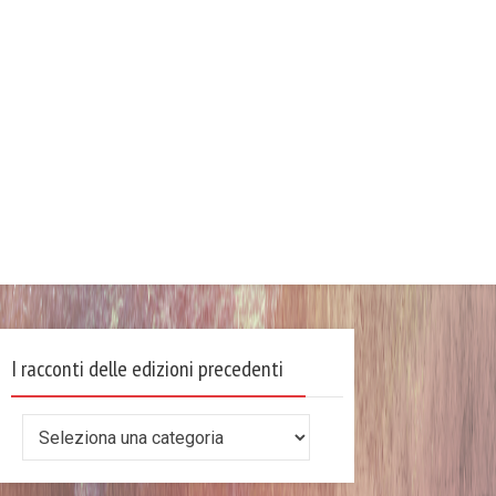
I racconti delle edizioni precedenti
I
racconti
delle