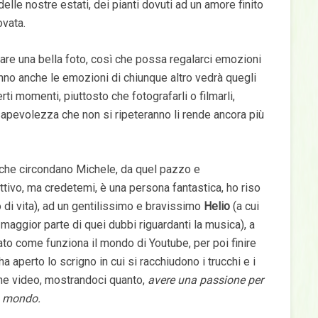
elle nostre estati, dei pianti dovuti ad un amore finito
ovata.
are una bella foto, così che possa regalarci emozioni
anno anche le emozioni di chiunque altro vedrà quegli
ti momenti, piuttosto che fotografarli o filmarli,
sapevolezza che non si ripeteranno li rende ancora più
che circondano Michele, da quel pazzo e
ttivo, ma credetemi, è una persona fantastica, ho riso
o di vita), ad un gentilissimo e bravissimo
Helio
(a cui
 maggior parte di quei dubbi riguardanti la musica), a
ato come funziona il mondo di Youtube, per poi finire
a aperto lo scrigno in cui si racchiudono i trucchi e i
one video, mostrandoci quanto,
avere una passione per
to mondo.