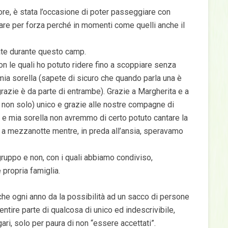
ore, è stata l’occasione di poter passeggiare con
lare per forza perché in momenti come quelli anche il
nate durante questo camp.
con le quali ho potuto ridere fino a scoppiare senza
ia sorella (sapete di sicuro che quando parla una è
grazie è da parte di entrambe). Grazie a Margherita e a
e non solo) unico e grazie alle nostre compagne di
io e mia sorella non avremmo di certo potuto cantare la
ni a mezzanotte mentre, in preda all’ansia, speravamo
o gruppo e non, con i quali abbiamo condiviso,
 propria famiglia.
 che ogni anno da la possibilità ad un sacco di persone
sentire parte di qualcosa di unico ed indescrivibile,
ri, solo per paura di non “essere accettati”.