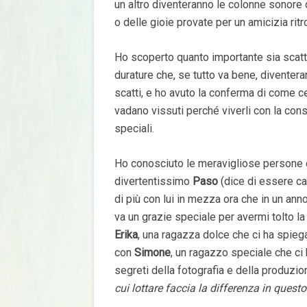
un altro diventeranno le colonne sonore d
o delle gioie provate per un amicizia ritr
Ho scoperto quanto importante sia scatt
durature che, se tutto va bene, diventer
scatti, e ho avuto la conferma di come cer
vadano vissuti perché viverli con la con
speciali.
Ho conosciuto le meravigliose persone 
divertentissimo
Paso
(dice di essere ca
di più con lui in mezza ora che in un ann
va un grazie speciale per avermi tolto la
Erika
, una ragazza dolce che ci ha spieg
con
Simone
, un ragazzo speciale che ci h
segreti della fotografia e della produzi
cui lottare faccia la differenza in ques