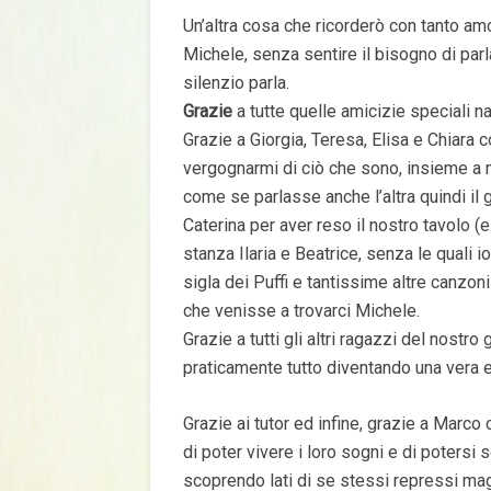
Un’altra cosa che ricorderò con tanto am
Michele, senza sentire il bisogno di par
silenzio parla.
Grazie
a tutte quelle amicizie speciali 
Grazie a Giorgia, Teresa, Elisa e Chiara 
vergognarmi di ciò che sono, insieme a m
come se parlasse anche l’altra quindi il 
Caterina per aver reso il nostro tavolo (
stanza Ilaria e Beatrice, senza le quali 
sigla dei Puffi e tantissime altre canzo
che venisse a trovarci Michele.
Grazie a tutti gli altri ragazzi del nostr
praticamente tutto diventando una vera e
Grazie ai tutor ed infine, grazie a Marco
di poter vivere i loro sogni e di potersi 
scoprendo lati di se stessi repressi maga