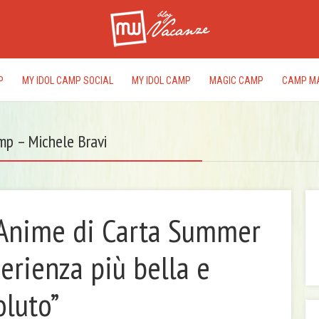
P
MY IDOL CAMP SOCIAL
MY IDOL CAMP
MAGIC CAMP
CAMP M
mp – Michele Bravi
L’Anime di Carta Summer
I
erienza più bella e
rac
del
oluto”
edi
pr