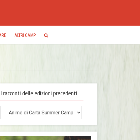
ARE
ALTRI CAMP
I racconti delle edizioni precedenti
conti
le
zioni
ecedenti