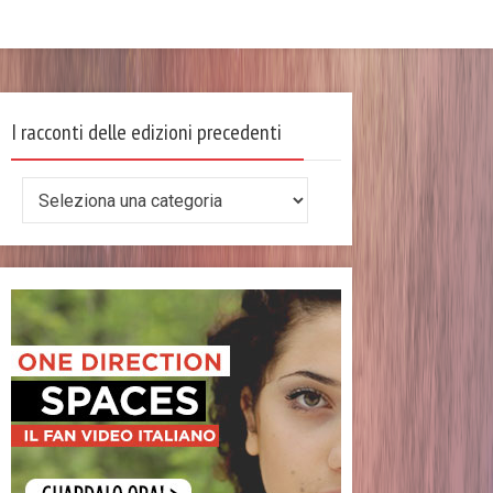
I racconti delle edizioni precedenti
I
racconti
delle
edizioni
precedenti