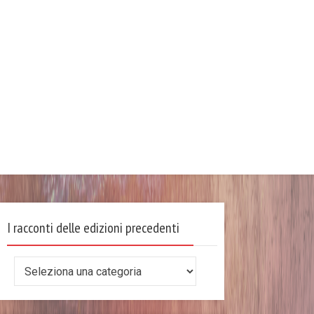
I racconti delle edizioni precedenti
I
racconti
delle