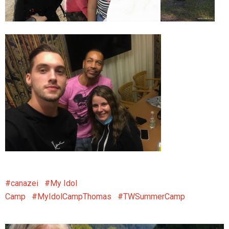
canazei
My Idol
Camp
MyIdolCampThomas
TWSummerCamp