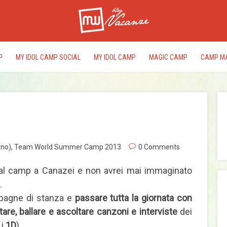
P
MY IDOL CAMP SOCIAL
MY IDOL CAMP
MAGIC CAMP
CAMP M
I
rac
rno)
,
Team World Summer Camp 2013
0 Comments
del
dal camp a Canazei e non avrei mai immaginato
edi
.
pr
mpagne di stanza e
passare tutta la giornata con
tare, ballare e ascoltare canzoni e interviste
dei
 i
1D
).