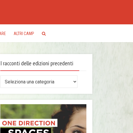
ARE
ALTRI CAMP
I racconti delle edizioni precedenti
conti
le
zioni
ecedenti