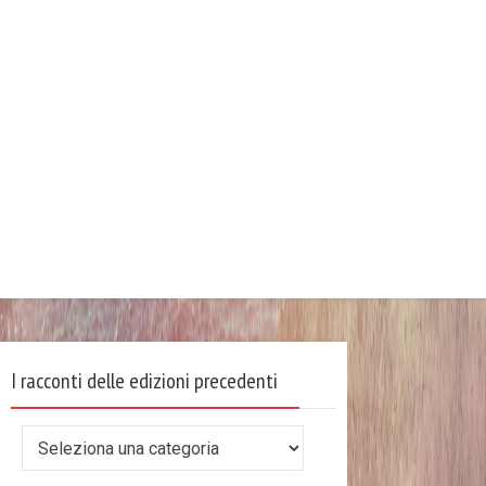
I racconti delle edizioni precedenti
I
racconti