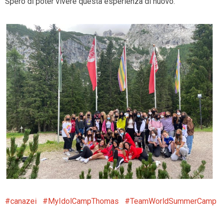
Spero di poter vivere questa esperienza di nuovo.
canazei
MyIdolCampThomas
TeamWorldSummerCamp