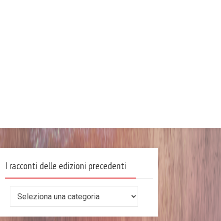
I racconti delle edizioni precedenti
I
racconti
delle