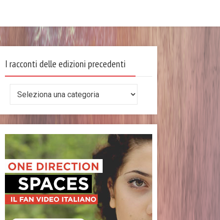
I racconti delle edizioni precedenti
I
racconti
delle
edizioni
precedenti