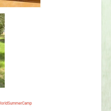
orldSummerCamp