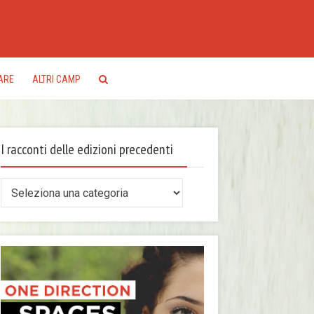
ARE
ALTRI CAMP
I racconti delle edizioni precedenti
conti
le
zioni
ecedenti