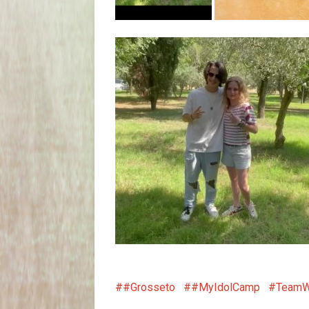
#Grosseto
#MyIdolCamp
TeamW