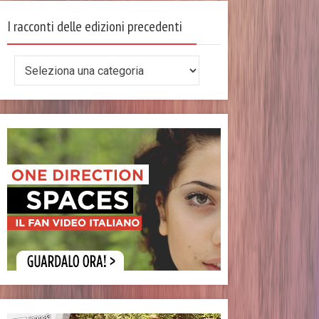
I racconti delle edizioni precedenti
I
racconti
delle
edizioni
precedenti