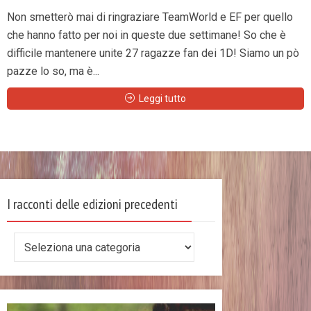
Non smetterò mai di ringraziare TeamWorld e EF per quello
che hanno fatto per noi in queste due settimane! So che è
difficile mantenere unite 27 ragazze fan dei 1D! Siamo un pò
pazze lo so, ma è...
Leggi tutto
I racconti delle edizioni precedenti
I
racconti
delle
edizioni
precedenti