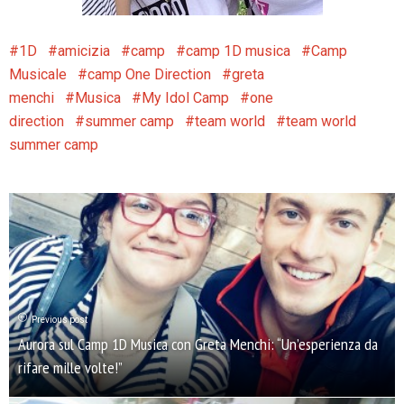
1D
amicizia
camp
camp 1D musica
Camp
Musicale
camp One Direction
greta
menchi
Musica
My Idol Camp
one
direction
summer camp
team world
team world
summer camp
Previous post
Aurora sul Camp 1D Musica con Greta Menchi: “Un’esperienza da
rifare mille volte!”