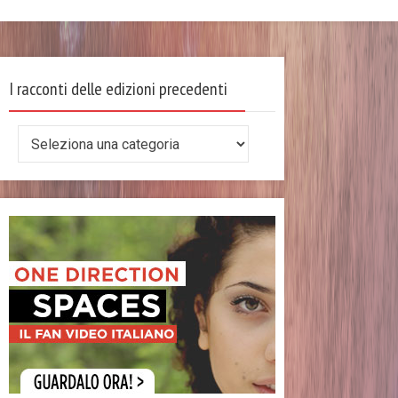
I racconti delle edizioni precedenti
I
racconti
delle
edizioni
precedenti