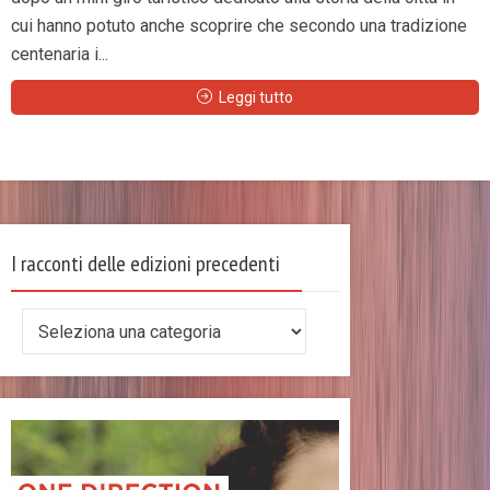
cui hanno potuto anche scoprire che secondo una tradizione
centenaria i...
Leggi tutto
I racconti delle edizioni precedenti
I
racconti
delle
edizioni
precedenti