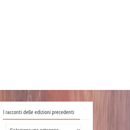
I racconti delle edizioni precedenti
I