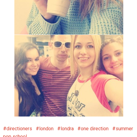
directioners
london
londra
one direction
summer
pop school