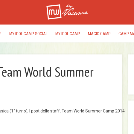
P
MY IDOL CAMP SOCIAL
MY IDOL CAMP
MAGIC CAMP
CAMP M
Team World Summer
I
rac
del
edi
pr
ica (1° turno)
,
I post dello staff
,
Team World Summer Camp 2014