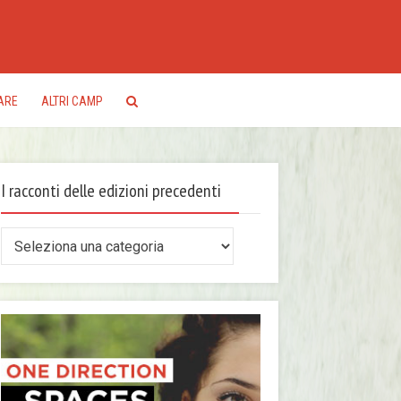
ARE
ALTRI CAMP
I racconti delle edizioni precedenti
conti
le
zioni
ecedenti