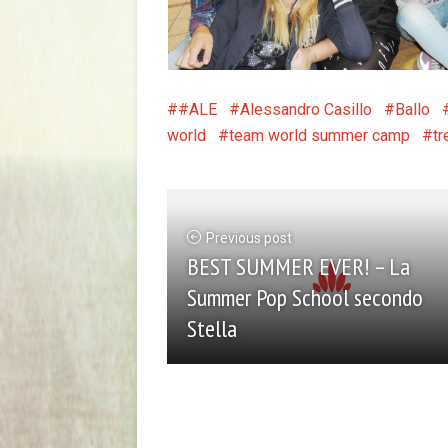
#ALE
Alessandro Casillo
Ballo
world
team world summer camp
tr
Previous post
BEST SUMMER EVER! – La
Summer Pop School secondo
Stella