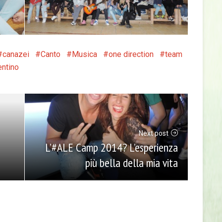
canazei
Canto
Musica
one direction
team
entino
Next post
L’#ALE Camp 2014? L’esperienza
più bella della mia vita