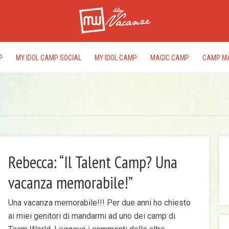
P
MY IDOL CAMP SOCIAL
MY IDOL CAMP
MAGIC CAMP
CAMP M
Rebecca: “Il Talent Camp? Una
vacanza memorabile!”
I
rac
Una vacanza memorabile!!! Per due anni ho chiesto
del
ai miei genitori di mandarmi ad uno dei camp di
edi
pr