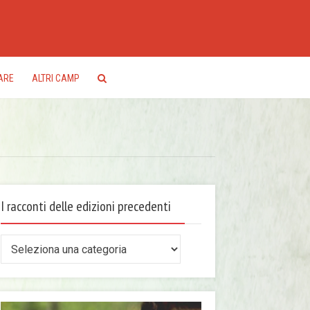
ARE
ALTRI CAMP
I racconti delle edizioni precedenti
conti
le
zioni
ecedenti