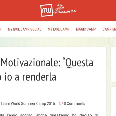
P
MY IDOL CAMP SOCIAL
MY IDOL CAMP
MAGIC CAMP
CAMP M
Motivazionale: “Questa
I
o io a renderla
rac
del
edi
pr
,
Team World Summer Camp 2015
0 Comments
uta l’anno scorso, anche quest’anno ho deciso di