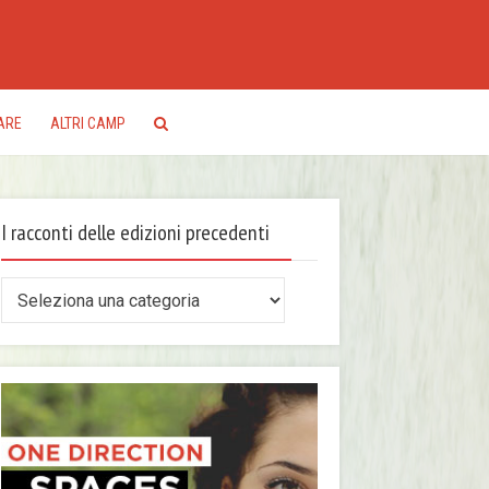
ARE
ALTRI CAMP
I racconti delle edizioni precedenti
conti
le
zioni
ecedenti