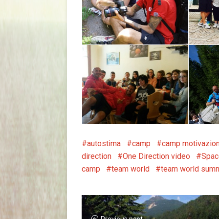
autostima
camp
camp motivazion
direction
One Direction video
Spac
camp
team world
team world sum