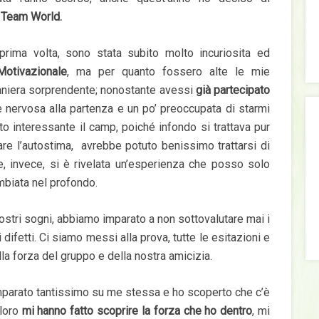
Team World.
rima volta, sono stata subito molto incuriosita ed
otivazionale
, ma per quanto fossero alte le mie
 maniera sorprendente; nonostante avessi
già partecipato
 nervosa alla partenza e un po’ preoccupata di starmi
o interessante il camp, poiché infondo si trattava pur
are l’autostima, avrebbe potuto benissimo trattarsi di
e, invece, si è rivelata un’esperienza che posso solo
biata nel profondo.
nostri sogni, abbiamo imparato a non sottovalutare mai i
 difetti. Ci siamo messi alla prova, tutte le esitazioni e
lla forza del gruppo e della nostra amicizia.
mparato tantissimo su me stessa e ho scoperto che c’è
 loro
mi hanno fatto scoprire la forza che ho dentro
, mi