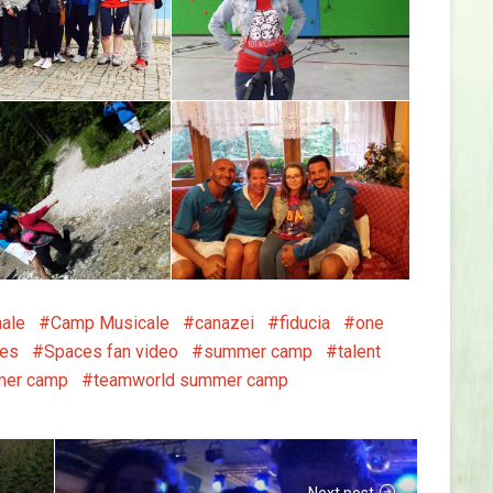
ale
Camp Musicale
canazei
fiducia
one
es
Spaces fan video
summer camp
talent
mer camp
teamworld summer camp