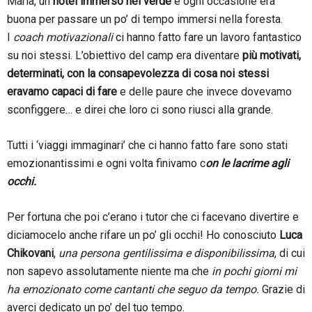
Maria, un
hotel immerso nel verde
e ogni occasione era
buona per passare un po’ di tempo immersi nella foresta.
I
coach motivazionali
ci hanno fatto fare un lavoro fantastico
su noi stessi. L’obiettivo del camp era diventare
più motivati,
determinati, con la consapevolezza di cosa noi stessi
eravamo capaci di fare
e delle paure che invece dovevamo
sconfiggere… e direi che loro ci sono riusci alla grande.
Tutti i ‘viaggi immaginari’ che ci hanno fatto fare sono stati
emozionantissimi e ogni volta finivamo c
on le lacrime agli
occhi.
Per fortuna che poi c’erano i tutor che ci facevano divertire e
diciamocelo anche rifare un po’ gli occhi! Ho conosciuto
Luca
Chikovani
,
una persona gentilissima e disponibilissima
, di cui
non sapevo assolutamente niente ma che
in pochi giorni mi
ha emozionato come cantanti che seguo da tempo.
Grazie di
averci dedicato un po’ del tuo tempo.