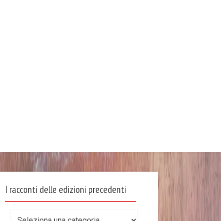
I racconti delle edizioni precedenti
I