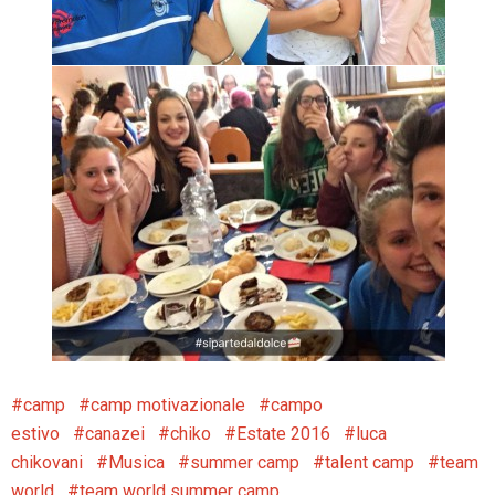
camp
camp motivazionale
campo
estivo
canazei
chiko
Estate 2016
luca
chikovani
Musica
summer camp
talent camp
team
world
team world summer camp