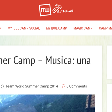
P
MY IDOL CAMP SOCIAL
MY IDOL CAMP
MAGIC CAMP
CAMP M
er Camp – Musica: una
I
rac
del
edi
no)
,
Team World Summer Camp 2014
0 Comments
pr