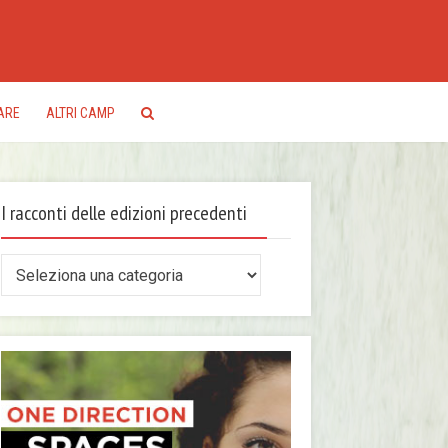
ARE
ALTRI CAMP
I racconti delle edizioni precedenti
conti
le
zioni
ecedenti