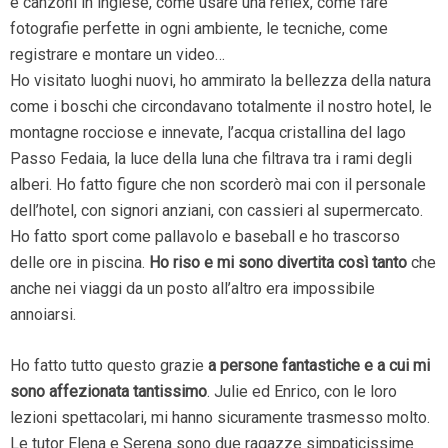
e canzoni in inglese, come usare una reflex, come fare
fotografie perfette in ogni ambiente, le tecniche, come
registrare e montare un video…
Ho visitato luoghi nuovi, ho ammirato la bellezza della natura
come i boschi che circondavano totalmente il nostro hotel, le
montagne rocciose e innevate, l’acqua cristallina del lago
Passo Fedaia, la luce della luna che filtrava tra i rami degli
alberi. Ho fatto figure che non scorderò mai con il personale
dell’hotel, con signori anziani, con cassieri al supermercato.
Ho fatto sport come pallavolo e baseball e ho trascorso
delle ore in piscina.
Ho riso e mi sono divertita così tanto
che
anche nei viaggi da un posto all’altro era impossibile
annoiarsi.
Ho fatto tutto questo grazie
a persone fantastiche e a cui mi
sono affezionata tantissimo
. Julie ed Enrico, con le loro
lezioni spettacolari, mi hanno sicuramente trasmesso molto.
Le tutor Elena e Serena sono due ragazze simpaticissime