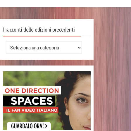
I racconti delle edizioni precedenti
I
racconti
delle
edizioni
precedenti