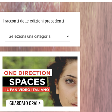
I racconti delle edizioni precedenti
I
racconti
delle
edizioni
precedenti