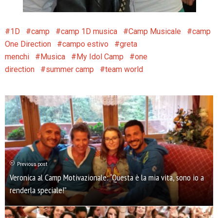
1D
camp
camp 1D musica
Camp Musicale
camp
One Direction
campo estivo
greta
menchi
Musica
My Idol Camp
one
direction
summer camp
team world
Previous post
Veronica al Camp Motivazionale: “Questa è la mia vita, sono io a
renderla speciale!”