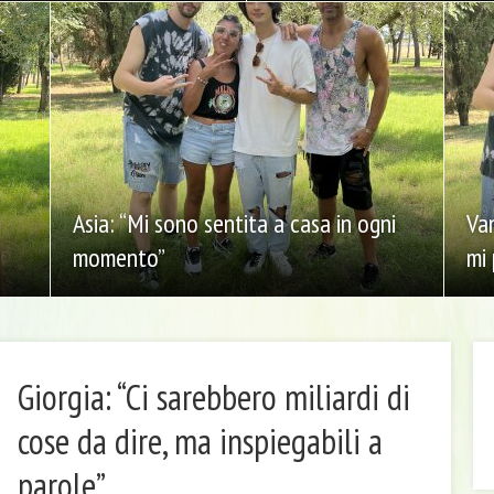
Asia: “Mi sono sentita a casa in ogni
Van
momento”
mi
Giorgia: “Ci sarebbero miliardi di
cose da dire, ma inspiegabili a
I
rac
parole”
del