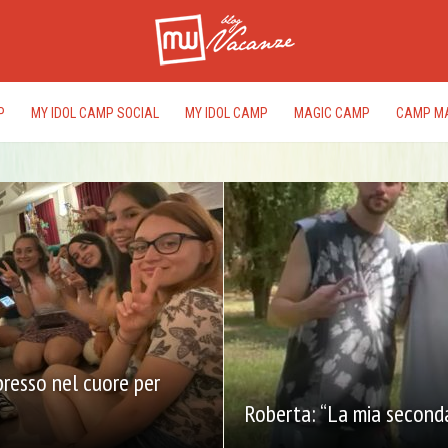
P
MY IDOL CAMP SOCIAL
MY IDOL CAMP
MAGIC CAMP
CAMP M
presso nel cuore per
Roberta: “La mia seconda