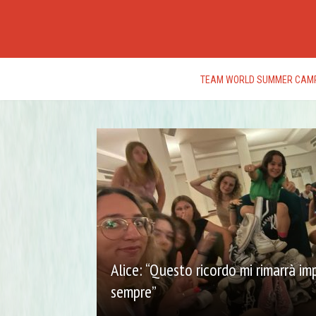
TEAM WORLD SUMMER CAM
Alice: “Questo ricordo mi rimarrà im
sempre”